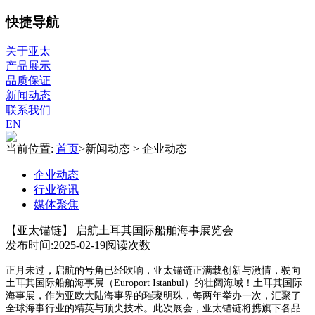
快捷导航
关于亚太
产品展示
品质保证
新闻动态
联系我们
EN
当前位置:
首页
>
新闻动态
>
企业动态
企业动态
行业资讯
媒体聚焦
【亚太锚链】 启航土耳其国际船舶海事展览会
发布时间:2025-02-19
阅读次数
正月未过，启航的号角已经吹响，亚太锚链正满载创新与激情，驶向
土耳其国际船舶海事展（Europort Istanbul）的壮阔海域！土耳其国际
海事展，作为亚欧大陆海事界的璀璨明珠，每两年举办一次，汇聚了
全球海事行业的精英与顶尖技术。此次展会，亚太锚链将携旗下各品