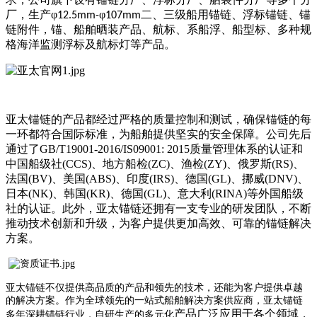
厂，生产φ
φ
二、三级船用锚链、浮标锚链、锚
12.5mm-
107mm
链附件，锚、船舶晒装产品、航标、系船浮、船型标、多种规
格海洋监测浮标及航标灯等产品。
亚太锚链的产品都经过严格的质量控制和测试，确保锚链的每
一环都符合国际标准，为船舶提供坚实的安全保障。
公司先后
通过了
GB/T19001-2016/IS09001: 2015
质量管理体系的认证和
中国船级社
(CCS)
、地方船检
(ZC)
、渔检
(ZY)
、俄罗斯
(RS)
、
法国
(BV)
、美国
(ABS)
、印度
(IRS)
、德国
(GL)
、挪威
(DNV)
、
日本
(NK)
、韩国
(KR)
、德国
(GL)
、意大利
(RINA)
等外国船级
社的认证。此外，亚太锚链还
拥有一支专业的研发团队，不断
推动技术创新和升级，为客户提供更加高效、可靠的锚链解决
方案。
亚太锚链
不仅提供高品质的产品和领先的技术，还能为客户提供卓越
的解决方案。作为全球领先的一站式船舶解决方案供应商，
亚太锚链
产品广泛应用于各个领域，
多年深耕锚链行业，自研生产
的多元化