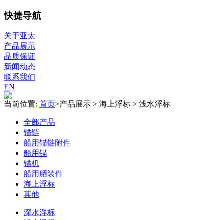
快捷导航
关于亚太
产品展示
品质保证
新闻动态
联系我们
EN
当前位置:
首页
>
产品展示
>
海上浮标
>
浅水浮标
全部产品
锚链
船用锚链附件
船用锚
锚机
船用舾装件
海上浮标
其他
深水浮标