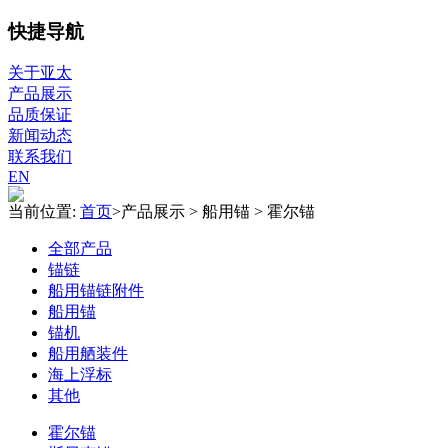
快捷导航
关于亚太
产品展示
品质保证
新闻动态
联系我们
EN
当前位置:
首页
>
产品展示
>
船用锚
>
霍尔锚
全部产品
锚链
船用锚链附件
船用锚
锚机
船用舾装件
海上浮标
其他
霍尔锚