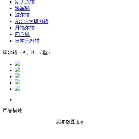
斯贝克锚
海军锚
波尔锚
AC-14大抓力锚
丹福尔锚
四爪锚
日本无杆锚
霍尔锚（A、B、C型）
产品描述