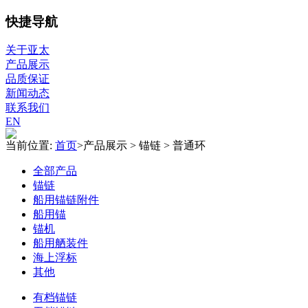
快捷导航
关于亚太
产品展示
品质保证
新闻动态
联系我们
EN
当前位置:
首页
>
产品展示
>
锚链
>
普通环
全部产品
锚链
船用锚链附件
船用锚
锚机
船用舾装件
海上浮标
其他
有档锚链